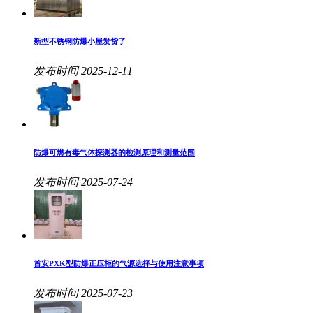
新型不锈钢防爆小屋发货了
发布时间 2025-12-11
防爆可燃有毒气体探测器的检测原理和测量范围
发布时间 2025-07-24
首安PXK型防爆正压柜的气源选择与使用注意事项
发布时间 2025-07-23