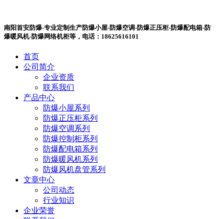
南阳首安防爆-专业定制生产防爆小屋-防爆空调-防爆正压柜-防爆配电箱-防
爆暖风机-防爆网络机柜等，电话：18625616101
首页
公司简介
企业资质
联系我们
产品中心
防爆小屋系列
防爆正压柜系列
防爆空调系列
防爆控制柜系列
防爆配电箱系列
防爆暖风机系列
防爆风机盘管系列
文章中心
公司动态
行业知识
企业荣誉