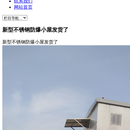
联系我们
网站首页
新型不锈钢防爆小屋发货了
新型不锈钢防爆小屋发货了