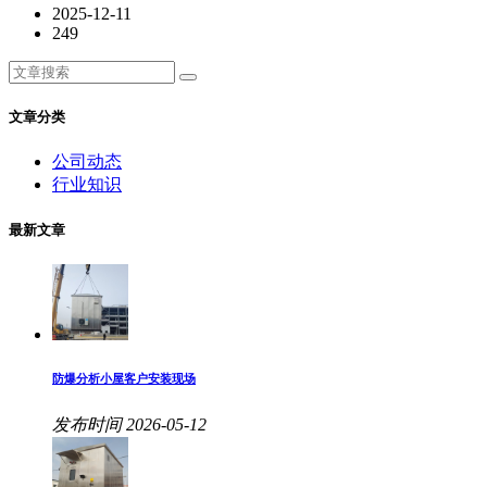
2025-12-11
249
文章分类
公司动态
行业知识
最新文章
防爆分析小屋客户安装现场
发布时间 2026-05-12