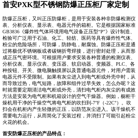
首安PXK型不锈钢防爆正压柜厂家定制
防爆正压柜，又叫正压防爆柜，是用于安装各种非防爆检测仪
表、分析仪表、显示表、电器元件的箱柜。它是根据国家标准
GB3836
《爆炸性气体环境用电气设备正压型“
P"
》设计制造、
检验可广泛用于石油、化工、轻纺、医药等具有爆炸性气体、
粉尘的危险场所，可防爆，防静电，耐腐蚀。防爆正压柜是通
过将极优不锈钢板或者碳钢折弯焊接，进行密封处理，从而形
成正压气密环境。可根据用户要求安装各种普通的检测仪表、
分析仪表、显示仪表、变压器、软启动器、变频器、
PLC
、各
种按钮、开关、微电脑触摸屏以及普通电器元件，对用户需装
电器元件不受限制。如果有灰尘进入到电气柜或外壳中时，从
而导致过热，电气短路，故障和组件过早失效，怎么办呢？这
时就需要定期清洁电气柜或外壳，清扫电气柜内灰尘的有成效
方法是安装为电气柜和机箱设计的空气干燥器。例如，橱柜干
燥机用干净的干燥空气将电气柜的吹扫到
-7
°
F
（
-22C
°）。吹
扫会在机柜内产生轻微的正压，以防范灰尘进入。该干燥机不
需要电力运行，从而简化了安装过程，并消扫了可能引起粉尘
火花的机会。
首安防爆正压柜的产品特点：