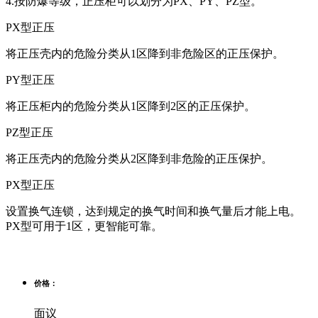
4.
按防爆等级，正压柜可以划分为
PX
、
PY
、
PZ
型。
PX
型正压
将正压壳内的危险分类从
1
区降到非危险区的正压保护。
PY
型正压
将正压柜内的危险分类从
1
区降到
2
区的正压保护。
PZ
型正压
将正压壳内的危险分类从
2
区降到非危险的正压保护。
PX
型正压
设置换气连锁，达到规定的换气时间和换气量后才能上电。
PX
型可用于
1
区，更智能可靠。
价格：
面议